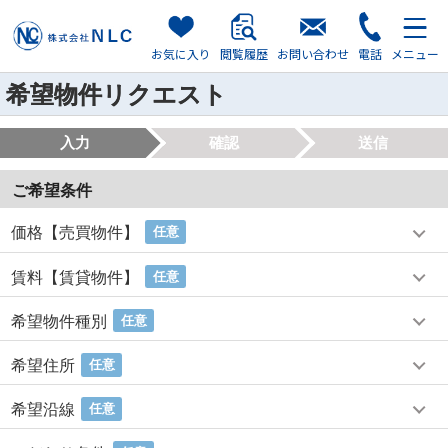
お気に入り
閲覧履歴
お問い合わせ
電話
メニュー
希望物件リクエスト
入力
確認
送信
ご希望条件
価格【売買物件】
任意
賃料【賃貸物件】
任意
希望物件種別
任意
希望住所
任意
希望沿線
任意