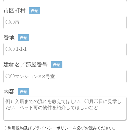
市区町村
任意
番地
任意
建物名／部屋番号
任意
内容
任意
※
利用規約
及び
プライバシーポリシー
を必ずお読みください。