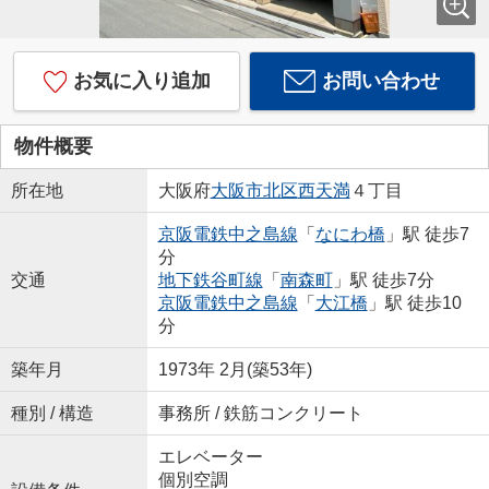
お気に入り追加
お問い合わせ
物件概要
所在地
大阪府
大阪市北区
西天満
４丁目
京阪電鉄中之島線
「
なにわ橋
」駅 徒歩7
分
交通
地下鉄谷町線
「
南森町
」駅 徒歩7分
京阪電鉄中之島線
「
大江橋
」駅 徒歩10
分
築年月
1973年 2月(築53年)
種別 / 構造
事務所 / 鉄筋コンクリート
エレベーター
個別空調