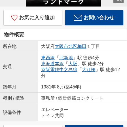
お気に入り追加
お問い合わせ
物件概要
所在地
大阪府
大阪市北区
梅田
１丁目
東西線
「
北新地
」駅 徒歩4分
東海道本線
「
大阪
」駅 徒歩7分
交通
京阪電鉄中之島線
「
大江橋
」駅 徒歩12
分
築年月
1981年 8月(築45年)
種別 / 構造
事務所 / 鉄骨鉄筋コンクリート
エレベーター
設備条件
トイレ共同